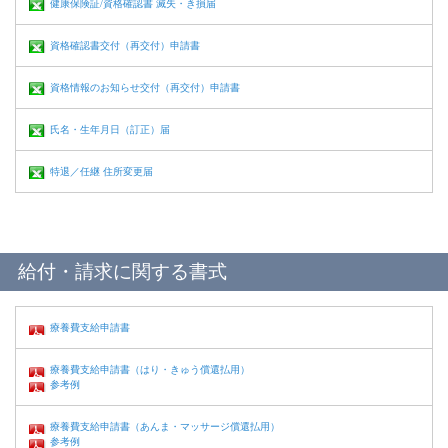
健康保険証/資格確認書 滅失・き損届
資格確認書交付（再交付）申請書
資格情報のお知らせ交付（再交付）申請書
氏名・生年月日（訂正）届
特退／任継 住所変更届
給付・請求に関する書式
療養費支給申請書
療養費支給申請書（はり・きゅう償還払用）
参考例
療養費支給申請書（あんま・マッサージ償還払用）
参考例